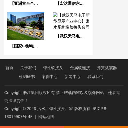
【亚洲首台全液压智能钻机】四氟橡胶接头合同
【宏达通信东莞旗峰数据中心】橡胶接头合同
【武汉天马电子新型显示产业中心】废水系统橡胶接头合同
【国家中影电影数字制作基地】动力橡胶接头
首页
关于我们
弹性软接头
金属软连接
弹簧减震器
检测证书
案例中心
新闻中心
联系我们
Copyright 淞江集团版权所有 禁止转载内容以及镜像网站，违者追
究法律责任！
Copyright © 2026
污水厂弹性接头厂家
版权所有
沪ICP备
16019907号-45
|
网站地图