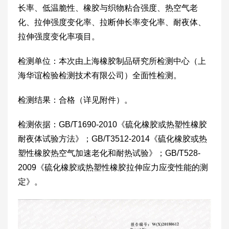
长率、低温脆性、橡胶与织物粘合强度、热空气老
化、拉伸强度变化率、拉断伸长率变化率、耐夜体、
拉伸强度变化率项目。
检测单位：本次由上海橡胶制品研究所检测中心（上
海华谊检验检测技术有限公司）全面性检测。
检测结果：合格（详见附件）。
检测依据：GB/T1690-2010《硫化橡胶或热塑性橡胶
耐夜体试验方法》；GB/T3512-2014《硫化橡胶或热
塑性橡胶热空气加速老化和耐热试验》；GB/T528-
2009《硫化橡胶或热塑性橡胶拉伸应力应变性能的测
定》。