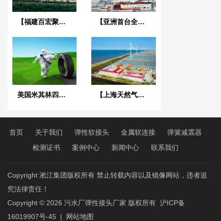
【福建百宏聚纤年产20万吨工业涤纶长丝项目】橡胶接头合同
【亚洲首台全液压智能钻机】四氟橡胶接头合同
美国米其林四联动线冷却水循环系统PVC橡胶接头
【上海天然气过江隧道】耐油橡胶接头合同
首页
关于我们
弹性软接头
金属软连接
弹簧减震器
检测证书
案例中心
新闻中心
联系我们
Copyright 淞江集团版权所有 禁止转载内容以及镜像网站，违者追
究法律责任！
Copyright © 2026
污水厂弹性接头厂家
版权所有
沪ICP备
16019907号-45
|
网站地图